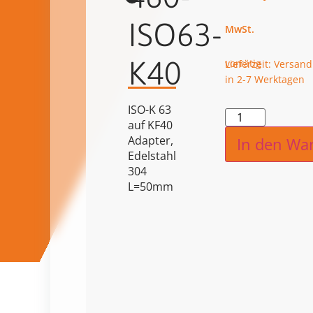
ISO63-
K40
vorrätig
Lieferzeit: Versand
in 2-7 Werktagen
ISO-K 63
Alternat
auf KF40
Adapter,
In den Wa
Edelstahl
304
L=50mm