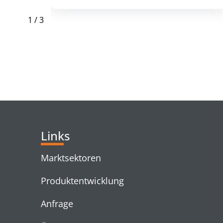
1
/
3
RELATED PRODUC
Links
Marktsektoren
Produktentwicklung
Anfrage