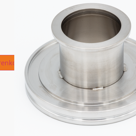
ive:
renkorb