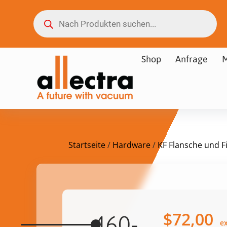
Shop
Anfrage
M
Startseite
/
Hardware
/
KF Flansche und Fi
$
72,00
460-