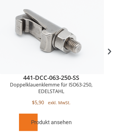
441-DCC-063-250-SS
Doppelklauenklemme für ISO63-250,
Einz
EDELSTAHL
$
5,90
Produkt ansehen