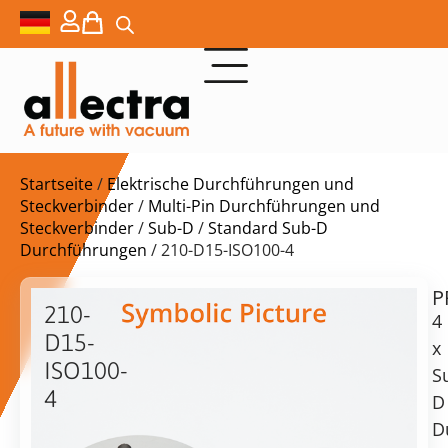
Startseite
/
Elektrische Durchführungen und
Steckverbinder
/
Multi-Pin Durchführungen und
Steckverbinder
/
Sub-D
/
Standard Sub-D
Durchführungen
/ 210-D15-ISO100-4
P
$
1.858,00
210-
4
D15-
x
ISO100-
S
4
D
Lieferzeit:
DN100ISO-
D
auf
K