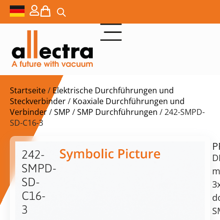
Startseite
/
Elektrische Durchführungen und
Steckverbinder
/
Koaxiale Durchführungen und
Verbinder
/
SMP
/
SMP Durchführungen
/ 242-SMPD-
SD-C16-3
P
$
1.111,00
242-
D
SMPD-
m
SD-
3
C16-
d
Lieferzeit:
3
S
auf