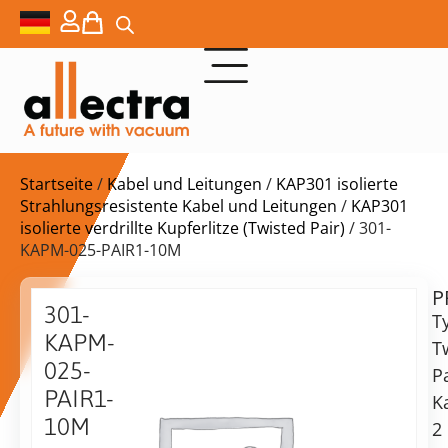
Startseite
/
Kabel und Leitungen
/
KAP301 isolierte
Strahlungsresistente Kabel und Leitungen
/
KAP301
isolierte verdrillte Kupferlitze (Twisted Pair)
/ 301-
KAPM-025-PAIR1-10M
P
$
434,00
301-
T
KAPM-
T
025-
P
PAIR1-
K
10M
vorrätig
Lieferzeit:
2
Versand