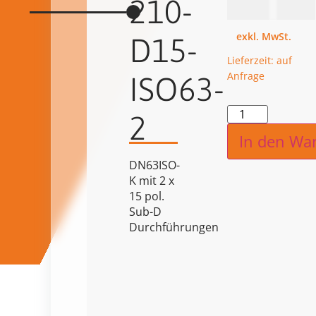
740,00
€
210-
D15-
Lieferzeit: auf
Anfrage
ISO63-
Alternat
2
In den Wa
DN63ISO-
K mit 2 x
15 pol.
Sub-D
Durchführungen