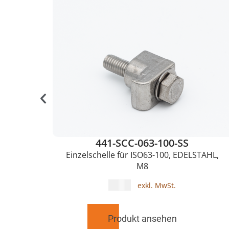
441-SCC-063-100-SS
olig,
Einzelschelle für ISO63-100, EDELSTAHL,
M8
3,20
€
Produkt ansehen