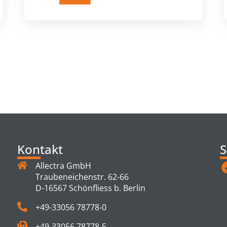
TS
Kontakt
S
Allectra GmbH
Traubeneichenstr. 62-66
D-16567 Schönfliess b. Berlin
+49-33056 78778-0
+49-33056 78778-5