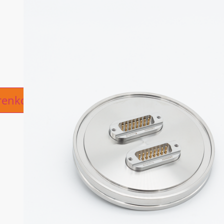
ive:
renkorb