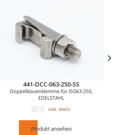
15-p
441-DCC-063-250-SS
Doppelklauenklemme für ISO63-250,
EDELSTAHL
5,10
€
Produkt ansehen